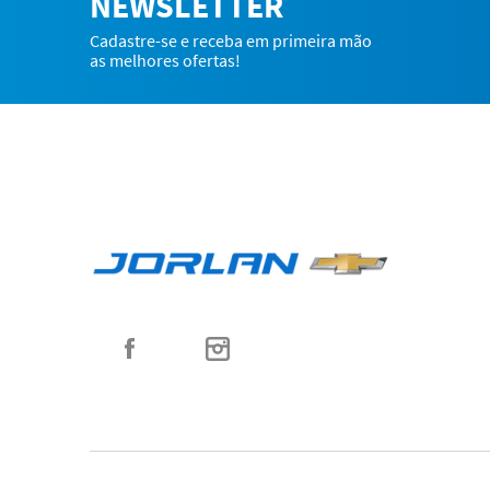
NEWSLETTER
Cadastre-se e receba em primeira mão
as melhores ofertas!