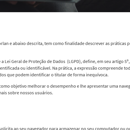
orlan e abaixo descrita, tem como finalidade descrever as práticas 
e a Lei Geral de Proteção de Dados (LGPD), define, em seu artigo 5º
dentificada ou identificável. Na prática, a expressão compreende t
s que podem identificar o titular de forma inequívoca.
em como objetivo melhorar o desempenho e lhe apresentar uma nave
ais sobre nossos usuários.
solicita ao seu navegador para armazenar no seu computador ou ou