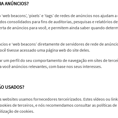
RA ANÚNCIOS?
 ‘web beacons’, ‘pixels’ e ‘tags’ de redes de anúncios nos ajudam 
ados consolidados para fins de auditorias, pesquisas e relatórios
ta de anúncios para você, e permitem ainda saber quando determ
ios e ‘web beacons’ diretamente de servidores de rede de anúncios
você tivesse acessado uma página web do site deles.
ar um perfil do seu comportamento de navegação em sites de terce
 a você anúncios relevantes, com base nos seus interesses.
ÃO USADOS?
 websites usamos fornecedores terceirizados. Estes vídeos ou lin
okies de terceiros, e nós recomendamos consultar as políticas de 
ilização de cookies.